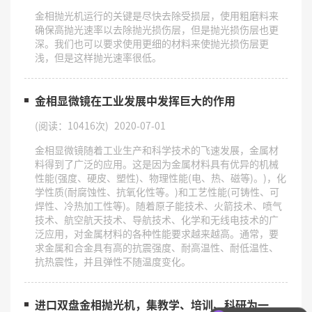
金相抛光机运行的关键是尽快去除受损层，使用粗磨料来
确保高抛光速率以去除抛光损伤层，但是抛光损伤层也更
深。我们也可以要求使用更细的材料来使抛光损伤层更
浅，但是这样抛光速率很低。
金相显微镜在工业发展中发挥巨大的作用
(阅读：10416次)
2020-07-01
金相显微镜随着工业生产和科学技术的飞速发展，金属材
料得到了广泛的应用。这是因为金属材料具有优异的机械
性能(强度、硬皮、塑性)、物理性能(电、热、磁等)。)，化
学性质(耐腐蚀性、抗氧化性等。)和工艺性能(可铸性、可
焊性、冷热加工性等)。随着原子能技术、火箭技术、喷气
技术、航空航天技术、导航技术、化学和无线电技术的广
泛应用，对金属材料的各种性能要求越来越高。通常，要
求金属和合金具有高的抗震强度、耐高温性、耐低温性、
抗热震性，并且弹性不随温度变化。
进口双盘金相抛光机，集教学、培训、科研为一