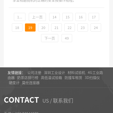
1...
上一页
14
15
16
17
18
19
20
21
22
23
24
下一页
49
友情链接：
公司注册
深圳工业设计
材料试验机
4G工业路
由器
奶茶店排行榜
高低温试验箱
防撞车租赁
3D扫描仪
硬度计
莫仕连接器
CONTACT
US / 联系我们