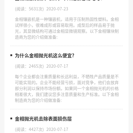
(阅读：5631次)
2020-07-23
金相镶嵌机是一种镶嵌机，适用于压制热固性塑料。金相
试样很小，很难成形或容易取用。成型后的样品易于抛
光，其显微结构可通过金相显微镜观察。以下金相镶块制
造商为您的介绍做准备:
为什么金相抛光机这么便宜?
(阅读：2465次)
2020-07-17
每个企业都会注重质量和长远利益，不牺牲产品质量是不
可能实现的。企业不能经营亏损，面对竞争，他们会放弃
部分利润以保持市场份额。如果同一个金相抛光机的价格
相差很大，我们建议您多注意质量和生产标准。以下金相
制造商为您的介绍做准备:
金相抛光机去除表面损伤层
(阅读：4427次)
2020-07-17