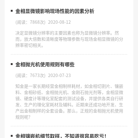
金相显微镜影响现场性能的因素分析
(阅读：7868次)
2020-08-12
决定显微镜分辨率的主要因素也称为显微镜分辨率。然
而，放大倍数和清晰度等物理参数与现场金相显微镜的分
辨率密切相关。
金相抛光机使用规则有哪些
(阅读：7673次)
2020-07-23
知金是一家长期经营金相制样耗材，如金相切割片、镶嵌
料、金相砂纸、金相抛光机、金刚石抛光剂等，金相显微
镜、硬度计等理化室配套的测试设备，并提供各类自行研
发、生产的理化室耗材及辅料。近期来还成功地开发、生
产出金相制样的全套设备。那么，正规的金相抛光机使用
规则呢?
金相镶嵌机细节取样，不知道很容易吃亏！