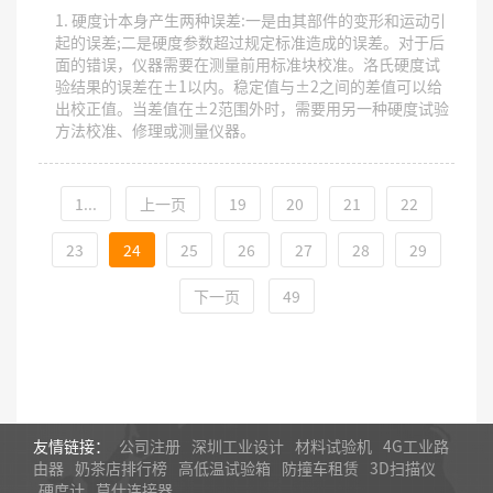
​1. 硬度计本身产生两种误差:一是由其部件的变形和运动引
起的误差;二是硬度参数超过规定标准造成的误差。对于后
面的错误，仪器需要在测量前用标准块校准。洛氏硬度试
验结果的误差在±1以内。稳定值与±2之间的差值可以给
出校正值。当差值在±2范围外时，需要用另一种硬度试验
方法校准、修理或测量仪器。
1...
上一页
19
20
21
22
23
24
25
26
27
28
29
下一页
49
友情链接：
公司注册
深圳工业设计
材料试验机
4G工业路
由器
奶茶店排行榜
高低温试验箱
防撞车租赁
3D扫描仪
硬度计
莫仕连接器