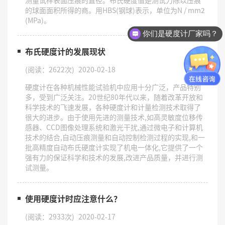
的球面面积所得的商。用HBS(钢球)表示，单位为N / mm2
(MPa)。
你们是硬度计厂家吗？
布氏硬度计的发展现状
(阅读：2622次)
2020-02-18
硬度计在各种机械性能试验机中应用十分广泛，产品特别
多，受到广泛关注。20世纪80年代以来，随着改革开放和
科学技术的飞速发展，各种硬度计和计量检测技术取得了
很大的进步。由于使用先进的测量技术,如高灵敏度位移传
感器、CCD图像处理系统和激光干扰,通过微电子和计算机
技术的结合,自动压痕测量和自动控制检测过程的实现,和一
批高精度自动布氏硬度计实现了机电一体化,它提供了一个
强有力的保证科学和技术的发展,改进产品质量，并进行测
试测量。
使用硬度计时应注意什么？
(阅读：2933次)
2020-02-17