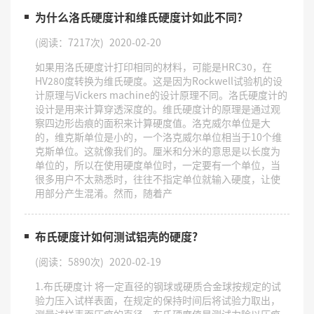
为什么洛氏硬度计和维氏硬度计如此不同?
(阅读：7217次)
2020-02-20
​如果用洛氏硬度计打印相同的材料，可能是HRC30，在
HV280度转换为维氏硬度。这是因为Rockwell试验机的设
计原理与Vickers machine的设计原理不同。洛氏硬度计的
设计是用来计算穿透深度的。维氏硬度计的原理是通过观
察四边形齿痕的面积来计算硬度值。洛克威尔单位是大
的，维克斯单位是小的，一个洛克威尔单位相当于10个维
克斯单位。这就像我们的。厘米和分米的意思是以长度为
单位的，所以在使用硬度单位时，一定要有一个单位，当
很多用户不太熟悉时，往往不指定单位就输入硬度，让使
用部分产生混淆。然而，随着产
布氏硬度计如何测试铝壳的硬度?
(阅读：5890次)
2020-02-19
1.布氏硬度计 将一定直径的钢球或硬质合金球按规定的试
验力压入试样表面，在规定的保持时间后将试验力取出，
测量试样表面压痕的直径。布氏硬度值是测试力除以压痕