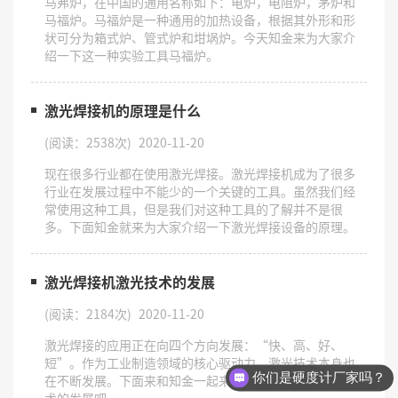
​马弗炉，在中国的通用名称如下：电炉，电阻炉，茅炉和
马福炉。马福炉是一种通用的加热设备，根据其外形和形
状可分为箱式炉、管式炉和坩埚炉。今天知金来为大家介
绍一下这一种实验工具马福炉。
激光焊接机的原理是什么
(阅读：2538次)
2020-11-20
​现在很多行业都在使用激光焊接。激光焊接机成为了很多
行业在发展过程中不能少的一个关键的工具。虽然我们经
常使用这种工具，但是我们对这种工具的了解并不是很
多。下面知金就来为大家介绍一下激光焊接设备的原理。
激光焊接机激光技术的发展
(阅读：2184次)
2020-11-20
​激光焊接的应用正在向四个方向发展：“快、高、好、
短”。作为工业制造领域的核心驱动力，激光技术本身也
你们是硬度计厂家吗？
在不断发展。下面来和知金一起来看看激光焊接机激光技
术的发展吧。