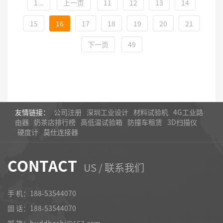
1...
上一页
11
12
13
14
15
16
17
18
19
20
21
下一页
49
友情链接：
公司注册
深圳工业设计
材料试验机
4G工业路
由器
奶茶店排行榜
高低温试验箱
防撞车租赁
3D扫描仪
硬度计
莫仕连接器
CONTACT
US / 联系我们
手 机：188-53544070
固 话：
188-53544070
邮 箱：buddhashi@163.com