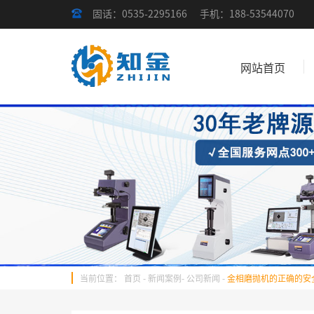
固话：0535-2295166
手机：188-53544070
网站首页
当前位置：
首页
-
新闻案例
-
公司新闻
-
金相磨抛机的正确的安