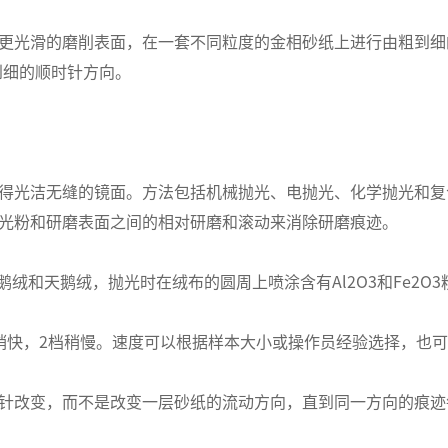
光滑的磨削表面，在一套不同粒度的金相砂纸上进行由粗到细的
粗到细的顺时针方向。
光洁无缝的镜面。方法包括机械抛光、电抛光、化学抛光和复
光粉和研磨表面之间的相对研磨和滚动来消除研磨痕迹。
绒和天鹅绒，抛光时在绒布的圆周上喷涂含有Al2O3和Fe2O
档稍快，2档稍慢。速度可以根据样本大小或操作员经验选择，也
改变，而不是改变一层砂纸的流动方向，直到同一方向的痕迹