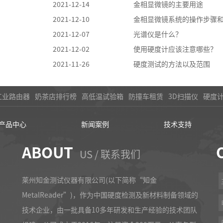
2021-12-14
金相显微镜的主要用途
2021-12-10
金相显微镜系统的操作步骤
2021-12-07
光谱仪是什么？
2021-12-02
使用硬度计应该注意哪些？
2021-11-26
硬度测试的方法以及范围
工业路由器
奶茶店排行榜
高低温试验箱
防撞车租赁
3D扫描仪
硬度
产品中心
新闻案例
技术支持
ABOUT
US / 联系我们
莱州知金测试仪器有限公司(以下简称“知金
MetalReader”)，作为中国硬度检测及新材料制备领域的
技术企业，由一批具备10多年研发和生产经验的技术团队