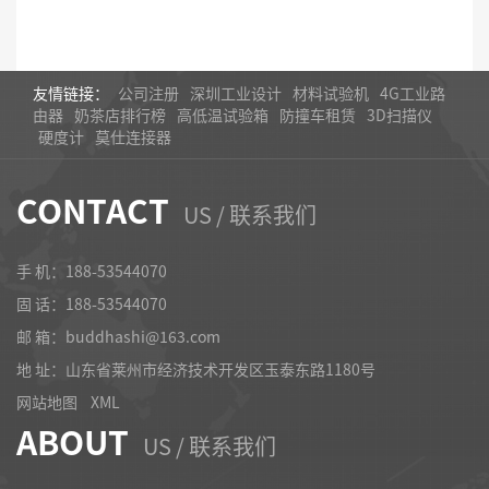
友情链接：
公司注册
深圳工业设计
材料试验机
4G工业路
由器
奶茶店排行榜
高低温试验箱
防撞车租赁
3D扫描仪
硬度计
莫仕连接器
CONTACT
US / 联系我们
手 机：188-53544070
固 话：
188-53544070
邮 箱：buddhashi@163.com
地 址：山东省莱州市经济技术开发区玉泰东路1180号
网站地图
XML
ABOUT
US / 联系我们