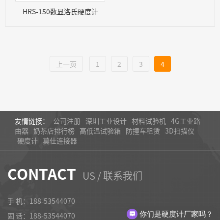
HRS-150数显洛氏硬度计
上一页
1
2
3
4
友情链接：
公司注册
深圳工业设计
材料试验机
4G工业路
由器
奶茶店排行榜
高低温试验箱
防撞车租赁
3D扫描仪
硬度计
莫仕连接器
CONTACT
US / 联系我们
手 机：188-53544070
你们是硬度计厂家吗？
固 话：
188-53544070