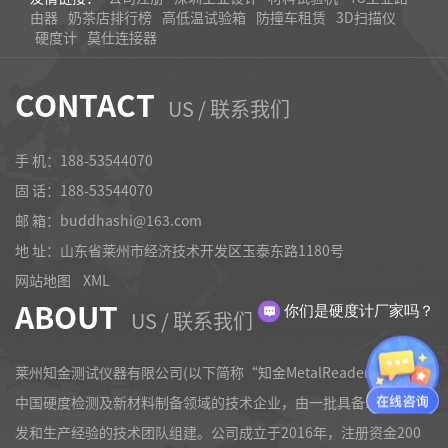
由器
奶茶店排行榜
高低温试验箱
防撞车租赁
3D扫描仪
硬度计
莫仕连接器
CONTACT
US / 联系我们
手 机：188-53544070
固 话：
188-53544070
邮 箱：buddhashi@163.com
地 址：山东省莱州市经济技术开发区玉泰东路1180号
网站地图
XML
ABOUT
你们是硬度计厂家吗？
US / 联系我们
莱州知金测试仪器有限公司(以下简称“知金MetalReader”)，作为
中国硬度检测及新材料制备领域的技术企业，由一批具备10多年研
发和生产经验的技术团队组建。公司成立于2016年，注册资金200