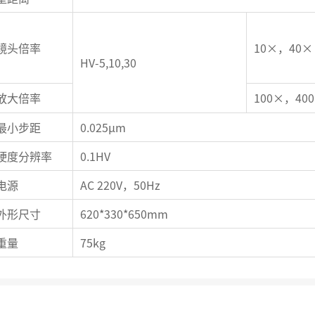
镜头倍率
10×，40×
HV-5,10,30
放大倍率
100×，40
最小步距
0.025μm
硬度分辨率
0.1HV
电源
AC 220V，50Hz
外形尺寸
620*330*650mm
重量
75kg