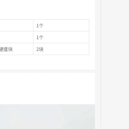
1个
1个
硬度块
2块