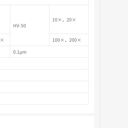
10×，20×
HV-50
0×
100×，200×
0.1μm