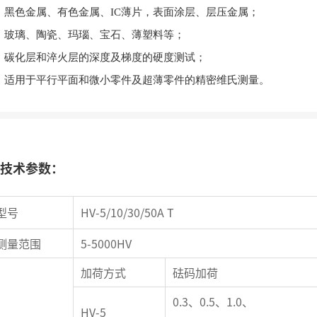
、黑色金属、有色金属、IC薄片，表面涂层、层压金属；
、玻璃、陶瓷、玛瑙、宝石、薄塑料等；
、碳化层和淬火层的深度及梯度的硬度测试；
、适用于平行平面和微小零件及超薄零件的精密维氏测量。
技术参数：
型号
HV-5/10/30/50A T
测量范围
5-5000HV
加荷方式
砝码加荷
0.3、0.5、1.0、
HV-5