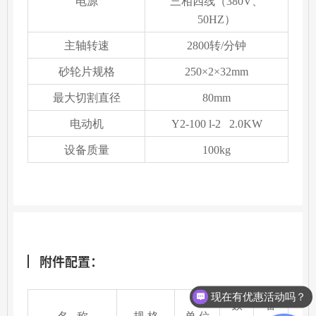
电源
三相四线（
380V
、
50HZ
）
主轴转速
2800
转
/
分钟
砂轮片规格
250
×
2
×
32mm
最大切割直径
80mm
电动机
Y2-100 l-2
2
.0KW
设备质量
100kg
附件配置：
现在有优惠活动吗？
数
备