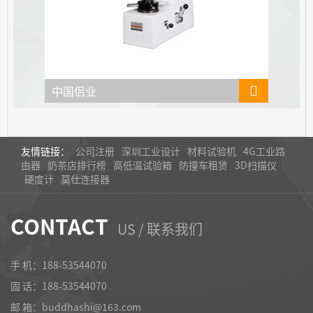
中国侣业
中国
友情链接：
公司注册
深圳工业设计
材料试验机
4G工业路
由器
奶茶店排行榜
高低温试验箱
防撞车租赁
3D扫描仪
硬度计
莫仕连接器
CONTACT
US / 联系我们
手 机：188-53544070
固 话：
188-53544070
邮 箱：buddhashi@163.com