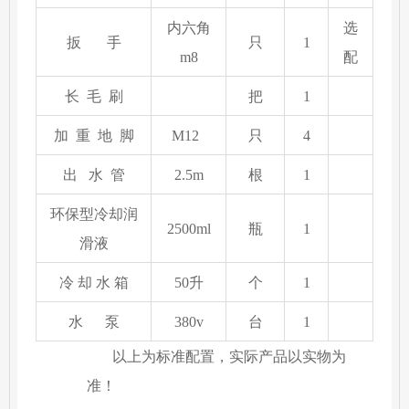
内六角
选
扳
手
只
1
m8
配
长
毛
刷
把
1
加
重
地
脚
M12
只
4
出 水 管
2.5m
根
1
环保型冷却润
25
00ml
瓶
1
滑液
冷
却
水
箱
50升
个
1
水
泵
380v
台
1
以上为标准配置，实际产品以实物为
准！