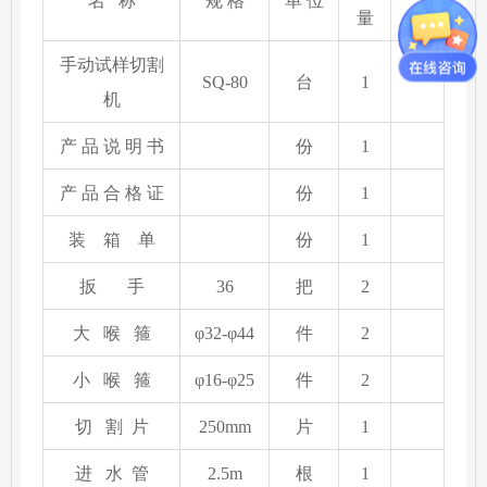
名 称
规 格
单 位
量
注
手动试样切割
SQ-80
台
1
机
产 品 说 明 书
份
1
产 品 合 格 证
份
1
装 箱 单
份
1
扳 手
36
把
2
大 喉 箍
φ32-φ44
件
2
小 喉 箍
φ16-φ25
件
2
切 割 片
250mm
片
1
进 水 管
2.5m
根
1