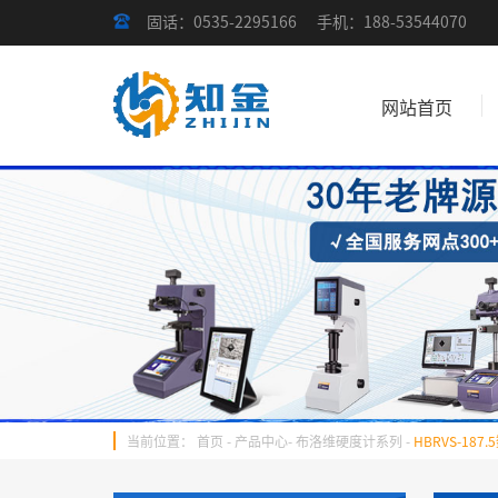
固话：0535-2295166
手机：188-53544070
网站首页
当前位置：
首页
-
产品中心
-
布洛维硬度计系列
-
HBRVS-18