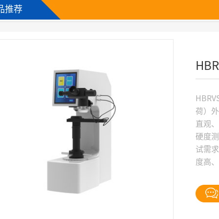
品推荐
HB
HBR
荷）
直观
硬度
试需
度高