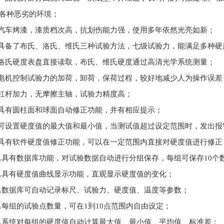
各种恶劣的环境；
.汽车烤漆，漆质档次高，抗划伤能力强，使用多年依然光亮如新；
.具备了布氏、洛氏、维氏三种试验方法，七级试验力，能满足多种硬
.洛氏硬度表盘直接读取，布氏、维氏硬度通过高清光学系统测量；
.电机控制试验力的加荷，卸荷，保荷过程，较好地减少人为操作误差
.杠杆加力，无摩擦主轴，试验力精度高；
.具有圆柱面和球面自动修正功能，并有相应提示；
.可设置硬度值的最大值和最小值，当测试值超过设定范围时，发出报
.具有软件硬度值修正功能，可以在一定范围内直接对硬度值进行修正
0.具有数据库功能，对试验数据自动进行分组保存，每组可保存10个数
1.具有硬度值曲线显示功能，直观显示硬度值的变化；
2.数据库可自动记录标尺、试验力、硬度值、温度等参数；
3.每组的试验点数量，可在1到10点范围内自由设定；
4.系统对每组的硬度值自动计算最大值、最小值、平均值、标准差；