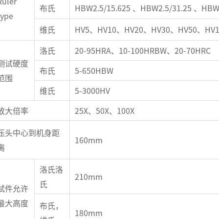
Ruler
布氏
HBW2.5/15.625 、HBW2.5/31.25 、HBW
type
维氏
HV5、HV10、HV20、HV30、HV50、HV1
洛氏
20-95HRA、10-100HRBW、20-70HRC
测试硬度
布氏
5-650HBW
范围
维氏
5-3000HV
放大倍率
25X、50X、100X
压头中心到机身距
160mm
离
洛氏洛
210mm
氏
试件允许
最大高度
布氏，
180mm