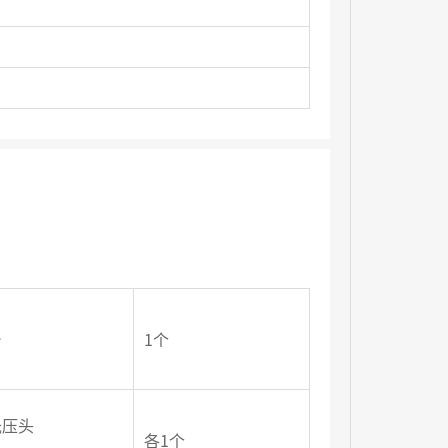
台
1个
氏压头
各1个