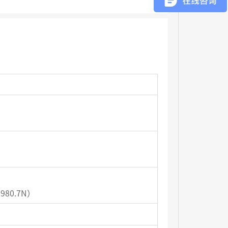
）
、980.7N）