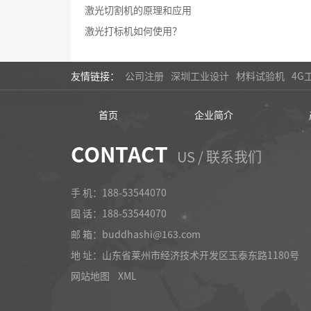
激光切割机的原理和应用
激光打标机如何使用？
友情链接：
公司注册
深圳工业设计
材料试验机
4G
首页
企业简介
CONTACT
US / 联系我们
手 机：188-53544070
固 话：
188-53544070
邮 箱：buddhashi@163.com
地 址：山东省莱州市经济技术开发区玉泰东路1180号
网站地图
XML