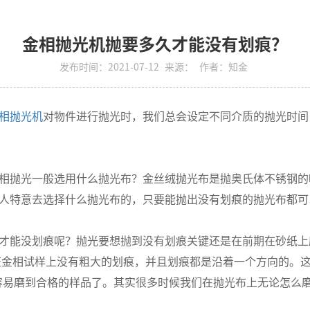
金相抛光机抛要多久才能没有划痕？
发布时间：2021-07-12
来源：
作者：知金
相抛光机
对物件进行抛光时，我们总会设定不同介质的抛光时间
相抛光一般选用什么抛光布？金丝绒抛光布是抛奥氏体不锈钢的
人特意去选择什么抛光布的，只要能抛出没有划痕的抛光布都可
才能没划痕呢？抛光要想抛到没有划痕关键还是在前期在砂纸上
证金相试样上没有粗大的划痕，并且划痕都是沿着一个方向的。这
磨就很容易磨到合格的样品了。其实很多时候我们在抛光布上无论怎