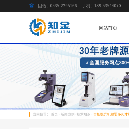
固话：0535-2295166
手机：188-53544070
网站首页
当前位置：
首页
-
新闻案例
-
技术知识
-
金相抛光机抛要多久才