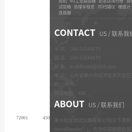
验机
4G工业路由器
奶茶店排行榜
高
试验箱
防撞车租赁
3D扫描仪
硬度计
连接器
CONTACT
US / 联系我
手 机：188-53544070
固 话：
188-53544070
邮 箱：buddhashi@163.com
地 址：山东省莱州市经济技术开发区
路1180号
网站地图
XML
ABOUT
US / 联系我们
720
61
450
莱州知金测试仪器有限公司(以下简称
MetalReader”)，作为中国硬度检