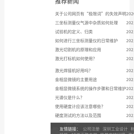
推荐新闻
关于公司网页有“极限词”的失效声明
202
三坐标测量仪气源中杂质如何处理
202
试验机的定义、归类
202
如何进行三坐标测量仪的日常维护
202
激光切割机的原理和应用
202
激光打标机如何使用？
202
激光焊接机好用吗？
202
金相显微镜的主要用途
202
金相显微镜系统的操作步骤和日常维护
202
光谱仪是什么？
202
使用硬度计应该注意哪些？
202
硬度测试的方法以及范围
202
友情链接：
公司注册
深圳工业设计