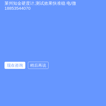
莱州知金硬度计,测试效果快准稳 电/微
18853544070
ONLINE
MESSAGE / 在线留言
现在咨询
稍后再说
提交