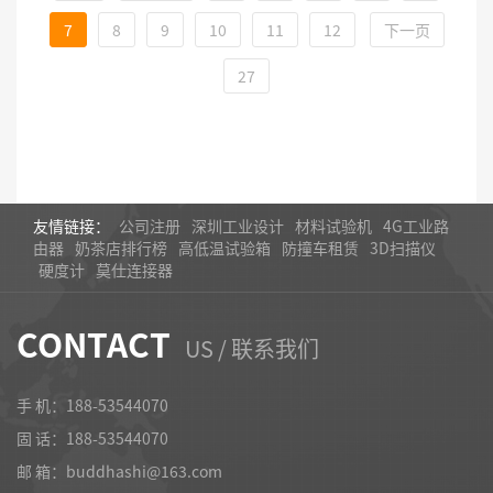
7
8
9
10
11
12
下一页
27
友情链接：
公司注册
深圳工业设计
材料试验机
4G工业路
由器
奶茶店排行榜
高低温试验箱
防撞车租赁
3D扫描仪
硬度计
莫仕连接器
CONTACT
US / 联系我们
手 机：188-53544070
固 话：
188-53544070
邮 箱：buddhashi@163.com