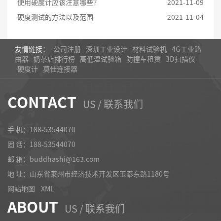
使用硬度计应该注意哪些？
2021-11-09
硬度测试的方法以及范围
2021-11-04
友情链接：
公司注册
深圳工业设计
材料试验机
4G工业路
由器
奶茶店排行榜
高低温试验箱
防撞车租赁
3D扫描仪
硬度计
莫仕连接器
CONTACT
US / 联系我们
手 机：188-53544070
固 话：
188-53544070
邮 箱：buddhashi@163.com
地 址：山东省莱州市经济技术开发区玉泰东路1180号
网站地图
XML
ABOUT
US / 联系我们