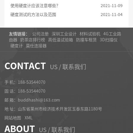
使用硬度计应该注意哪些？
2021-11-09
硬度测试的方法以及范围
2021-11-04
友情链接：
公司注册
深圳工业设计
材料试验机
4G工业路
由器
奶茶店排行榜
高低温试验箱
防撞车租赁
3D扫描仪
硬度计
莫仕连接器
CONTACT
US / 联系我们
手 机：188-53544070
固 话：
188-53544070
邮 箱：buddhashi@163.com
地 址：山东省莱州市经济技术开发区玉泰东路1180号
网站地图
XML
ABOUT
US / 联系我们